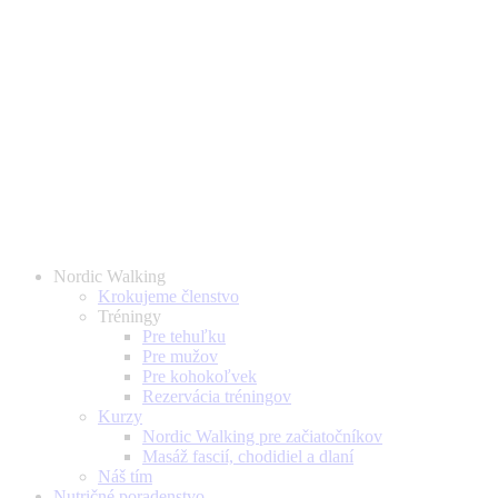
Nordic Walking
Krokujeme členstvo
Tréningy
Pre tehuľku
Pre mužov
Pre kohokoľvek
Rezervácia tréningov
Kurzy
Nordic Walking pre začiatočníkov
Masáž fascií, chodidiel a dlaní
Náš tím
Nutričné poradenstvo