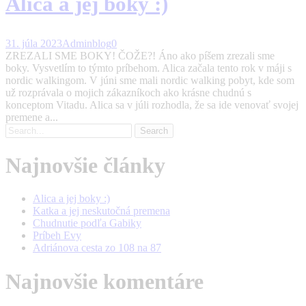
Alica a jej boky :)
31. júla 2023
Admin
blog
0
ZREZALI SME BOKY! ČOŽE?! Áno ako píšem zrezali sme
boky. Vysvetlím to týmto príbehom. Alica začala tento rok v máji s
nordic walkingom. V júni sme mali nordic walking pobyt, kde som
už rozprávala o mojich zákazníkoch ako krásne chudnú s
konceptom Vitadu. Alica sa v júli rozhodla, že sa ide venovať svojej
premene a...
Najnovšie články
Alica a jej boky :)
Katka a jej neskutočná premena
Chudnutie podľa Gabiky
Príbeh Evy
Adriánova cesta zo 108 na 87
Najnovšie komentáre