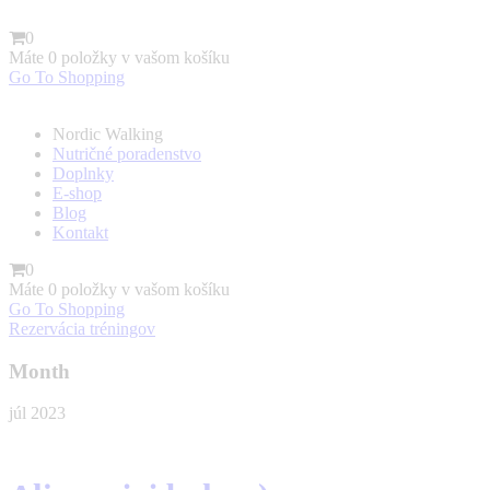
0
Máte
0 položky
v vašom košíku
Go To Shopping
Nordic Walking
Nutričné poradenstvo
Doplnky
E-shop
Blog
Kontakt
0
Máte
0 položky
v vašom košíku
Go To Shopping
Rezervácia tréningov
Month
júl 2023