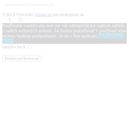
krokujeme@krokujeme.sk
©2023 Vytvorilo
yamao.sk
pre krokujeme.sk
Používame cookies aby sme pre vás zabezpečili ten najlepší zážitok
z našich webových stránok. Ak budete pokračovať v používaní tejto
stránky budeme predpokladať, že ste s ňou spokojní.
Ok
Nie
Privacy
policy
modal-check
Dismiss ad
Dismiss ad