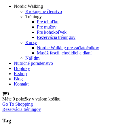
Nordic Walking
Krokujeme členstvo
Tréningy
Pre tehuľku
Pre mužov
Pre kohokoľvek
Rezervácia tréningov
Kurzy
Nordic Walking pre začiatočníkov
Masáž fascií, chodidiel a dlaní
Náš tím
Nutričné poradenstvo
Doplnky
E-shop
Blog
Kontakt
0
Máte
0 položky
v vašom košíku
Go To Shopping
Rezervácia tréningov
Tag