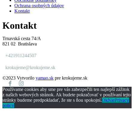
Obchodné podmienky
Ochrana osobných údajov
Kontakt
Kontakt
Trnavská cesta 74/A
821 02 Bratislava
+421911244507
krokujeme@krokujeme.sk
©2023 Vytvorilo
yamao.sk
pre krokujeme.sk
Používame cookies aby sme pre vás zabezpečili ten najlepší zážitok
z našich webových stránok. Ak budete pokračovať v používaní tejto
stránky budeme predpokladať, že ste s ňou spokojní.
Ok
Nie
Privacy
policy