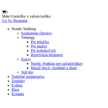
0
Máte
0 položky
v vašom košíku
Go To Shopping
Nordic Walking
Krokujeme členstvo
Tréningy
Pre tehuľku
Pre mužov
Pre kohokoľvek
Rezervácia tréningov
Kurzy
Nordic Walking pre začiatočníkov
Masáž fascií, chodidiel a dlaní
Náš tím
Nutričné poradenstvo
Doplnky
E-shop
Blog
Kontakt