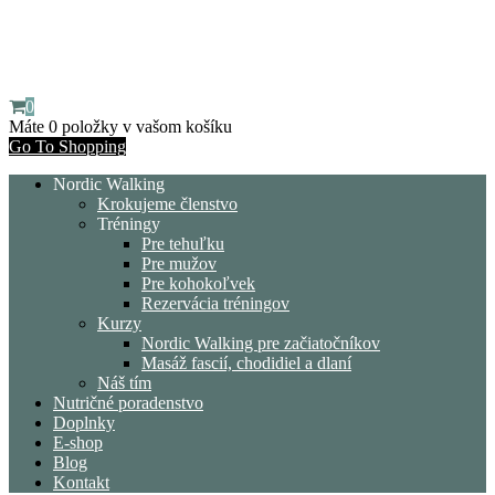
0
Máte
0 položky
v vašom košíku
Go To Shopping
Nordic Walking
Krokujeme členstvo
Tréningy
Pre tehuľku
Pre mužov
Pre kohokoľvek
Rezervácia tréningov
Kurzy
Nordic Walking pre začiatočníkov
Masáž fascií, chodidiel a dlaní
Náš tím
Nutričné poradenstvo
Doplnky
E-shop
Blog
Kontakt