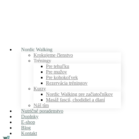
Nordic Walking
Krokujeme členstvo
Tréningy
Pre tehuľku
Pre mužov
Pre kohokoľvek
Rezervácia tréningov
Kurzy
Nordic Walking pre začiatočníkov
Masáž fascií, chodidiel a dlaní
Náš tím
Nutričné poradenstvo
Doplnky
E-shop
Blog
Kontakt
0