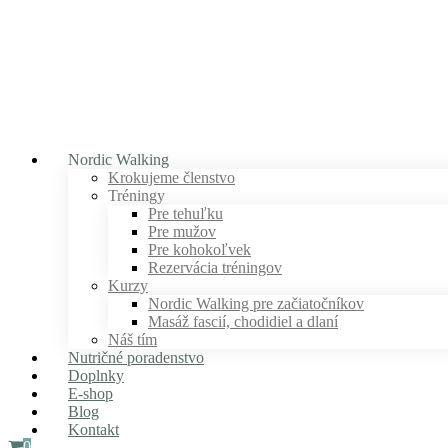
Nordic Walking
Krokujeme členstvo
Tréningy
Pre tehuľku
Pre mužov
Pre kohokoľvek
Rezervácia tréningov
Kurzy
Nordic Walking pre začiatočníkov
Masáž fascií, chodidiel a dlaní
Náš tím
Nutričné poradenstvo
Doplnky
E-shop
Blog
Kontakt
0