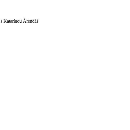
 s Katarínou Árendáš