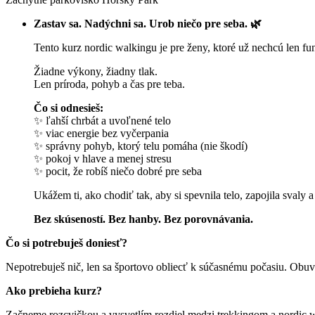
Zastav sa. Nadýchni sa. Urob niečo pre seba. 🌿
Tento kurz nordic walkingu je pre ženy, ktoré už nechcú len fu
Žiadne výkony, žiadny tlak.
Len príroda, pohyb a čas pre teba.
Čo si odnesieš:
✨ ľahší chrbát a uvoľnené telo
✨ viac energie bez vyčerpania
✨ správny pohyb, ktorý telu pomáha (nie škodí)
✨ pokoj v hlave a menej stresu
✨ pocit, že robíš niečo dobré pre seba
Ukážem ti, ako chodiť tak, aby si spevnila telo, zapojila svaly 
Bez skúseností. Bez hanby. Bez porovnávania.
Čo si potrebuješ doniesť?
Nepotrebuješ nič, len sa športovo obliecť k súčasnému počasiu. Obuv
Ako prebieha kurz?
Začneme rozcvičkou a vysvetlím rozdiel medzi trekkingom a nordic w