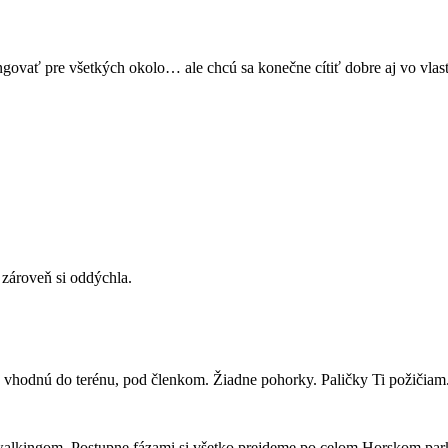
ngovať pre všetkých okolo… ale chcú sa konečne cítiť dobre aj vo vlas
a zároveň si oddýchla.
 vhodnú do terénu, pod členkom. Žiadne pohorky. Paličky Ti požičiam. 
alkingom. Postupne fázami si všetko prejdeme po celom Horskom parku