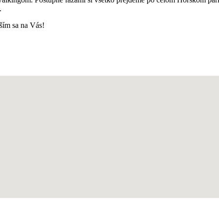
.
eším sa na Vás!