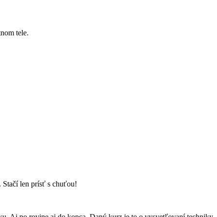
tnom tele.
Stačí len prísť s chuťou!
. Aj po rovine aj do kopca. Daný kurz je to o vysvetľovaní techniky