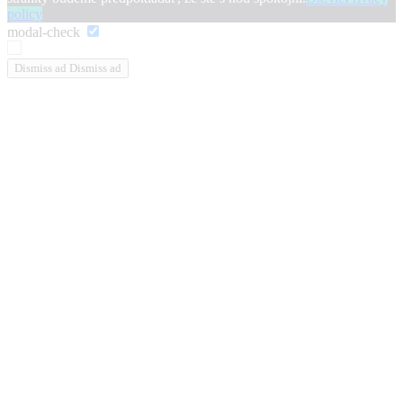
policy
modal-check
Dismiss ad
Dismiss ad