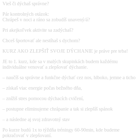
Vieš či dýchaš správne?
Pár kontrolných otázok:
Chrápeš v noci a ráno sa zobudíš unavený/á?
Pri akejkoľvek aktivite sa zadýchaš?
Chceš športovať ale nestíhaš s dychom?
KURZ AKO ZLEPŠIŤ SVOJE DÝCHANIE je práve pre teba!
JE to 1. kurz, kde sa v malých skupinkách budem každému
individuálne venovať a zlepšovať dýchanie.
– naučíš sa správne a funkčne dýchať cez nos, hlboko, jemne a ticho
– získaš viac energie počas bežného dňa,
– znížiš stres pomocou dýchacích cvičení,
– postupne eliminujeme chrápanie a tak si zlepšíš spánok
– a následne aj svoj zdravotný stav
Po kurze budú 1x to týždňa tréningy 60-90min, kde budeme
pokračovať v zlepšovaní.