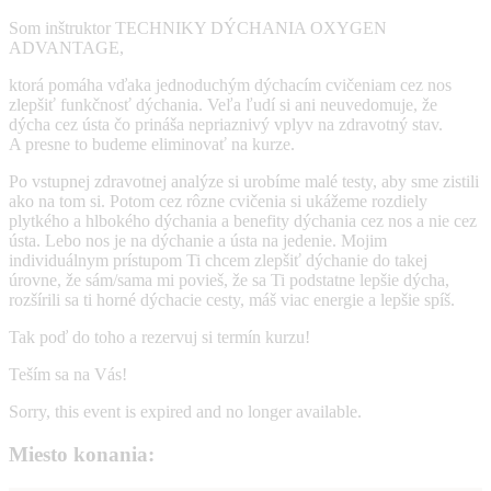
Som inštruktor TECHNIKY DÝCHANIA OXYGEN
ADVANTAGE,
ktorá pomáha vďaka jednoduchým dýchacím cvičeniam cez nos
zlepšiť funkčnosť dýchania. Veľa ľudí si ani neuvedomuje, že
dýcha cez ústa čo prináša nepriaznivý vplyv na zdravotný stav.
A presne to budeme eliminovať na kurze.
Po vstupnej zdravotnej analýze si urobíme malé testy, aby sme zistili
ako na tom si. Potom cez rôzne cvičenia si ukážeme rozdiely
plytkého a hlbokého dýchania a benefity dýchania cez nos a nie cez
ústa. Lebo nos je na dýchanie a ústa na jedenie. Mojim
individuálnym prístupom Ti chcem zlepšiť dýchanie do takej
úrovne, že sám/sama mi povieš, že sa Ti podstatne lepšie dýcha,
rozšírili sa ti horné dýchacie cesty, máš viac energie a lepšie spíš.
Tak poď do toho a rezervuj si termín kurzu!
Teším sa na Vás!
Sorry, this event is expired and no longer available.
Miesto konania: