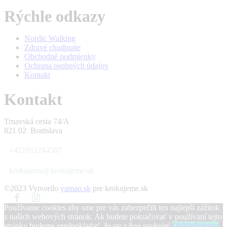
Rýchle odkazy
Nordic Walking
Zdravé chudnutie
Obchodné podmienky
Ochrana osobných údajov
Kontakt
Kontakt
Trnavská cesta 74/A
821 02 Bratislava
+421911244507
krokujeme@krokujeme.sk
©2023 Vytvorilo
yamao.sk
pre krokujeme.sk
Používame cookies aby sme pre vás zabezpečili ten najlepší zážitok
z našich webových stránok. Ak budete pokračovať v používaní tejto
stránky budeme predpokladať, že ste s ňou spokojní.
Ok
Nie
Privacy