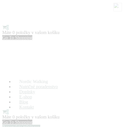
0
Máte
0 položky
v vašom košíku
Go To Shopping
Nordic Walking
Nutričné poradenstvo
Doplnky
E-shop
Blog
Kontakt
0
Máte
0 položky
v vašom košíku
Go To Shopping